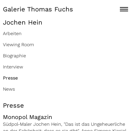
Galerie Thomas Fuchs
Jochen Hein
Arbeiten
Viewing Room
Biographie
Interview
Presse
News
Presse
Monopol Magazin
Südpol-Maler Jochen Hein, "Das ist das Ungeheuerliche
an der Schönheit: dass es sie gibt", Anne Simone Kiesiel,