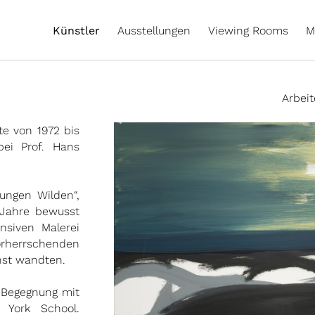
Künstler
Ausstellungen
Viewing Rooms
M
Arbei
te von 1972 bis
ei Prof. Hans
Jungen Wilden“,
 Jahre bewusst
nsiven Malerei
rherrschenden
nst wandten.
e Begegnung mit
 York School.