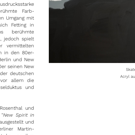
ausdrucksstarke
erühmte Farb-
ven Umgang mit
ich Fetting in
os berühmte
, jedoch spielt
 vermittelten
n in den 80er-
Berlin und New
 90er seinen New
Skat
 der deutschen
Acryl a
 vor allem die
selduktus und
Rosenthal und
 "
New Spirit in
ausgestellt und
liner Martin-