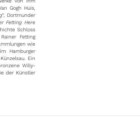
 Werke von ihm
 Van Gogh Huis,
g
“, Dortmunder
er Fetting Here
hichte Schloss
Rainer Fetting
 Sammlungen wie
 im Hamburger
Künzelsau. Ein
bronzene Willy-
ie der Künstler