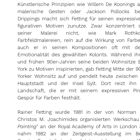
Künstlerische Prinzipien wie Willem De Koonings 
malerische Gesten oder Jackson Pollocks b
Drippings macht sich Fetting für seinen expressi
figurativen Motiven zunutze. Zwar konzentriert s
seiner Malerei nicht, wie Mark Rothk
Farbfeldmalereien, rein auf die Wirkung von Farbe
auch er in seinen Kompositionen oft mit der
Emotionalität des gewählten Kolorits. Während ih
und frühen 90er-Jahren seine beiden Wohnsitze 
York zu Motiven inspirierten, gab Fetting Mitte der
Yorker Wohnsitz auf und pendelt heute zwischen
Hauptstadt und der Insel Sylt. Dort reizt ihn
Landschaft, die er mit seinem expressiven Pin
Gespür für Farben festhält.
Rainer Fetting wurde 1981 in der von Norman 
Christos M. Joachimides organisierten Werkschau
Painting
" an der Royal Academy of Arts in London 
nahm 1982 an der Zeitgeist-Ausstellung im Ber