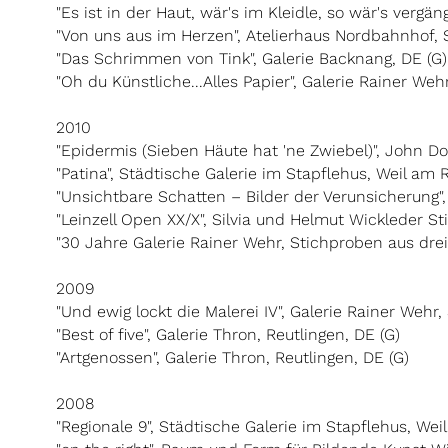
"Es ist in der Haut, wär's im Kleidle, so wär's vergäng
"Von uns aus im Herzen", Atelierhaus Nordbahnhof, S
"Das Schrimmen von Tink", Galerie Backnang, DE (G)
"Oh du Künstliche...Alles Papier", Galerie Rainer Wehr
2010
"Epidermis (Sieben Häute hat 'ne Zwiebel)", John Doe
"Patina", Städtische Galerie im Stapflehus, Weil am 
"Unsichtbare Schatten – Bilder der Verunsicherung"
"Leinzell Open XX/X", Silvia und Helmut Wickleder Sti
"30 Jahre Galerie Rainer Wehr, Stichproben aus drei 
2009
"Und ewig lockt die Malerei IV", Galerie Rainer Wehr, 
"Best of five", Galerie Thron, Reutlingen, DE (G)
"Artgenossen", Galerie Thron, Reutlingen, DE (G)
2008
"Regionale 9", Städtische Galerie im Stapflehus, Wei