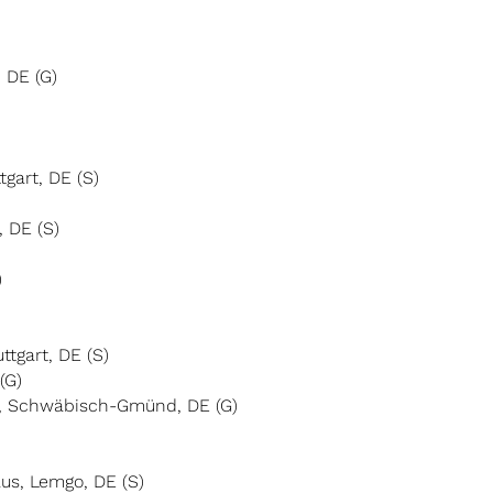
 DE (G)
gart, DE (S)
, DE (S)
)
ttgart, DE (S)
(G)
, Schwäbisch-Gmünd, DE (G)
us, Lemgo, DE (S)