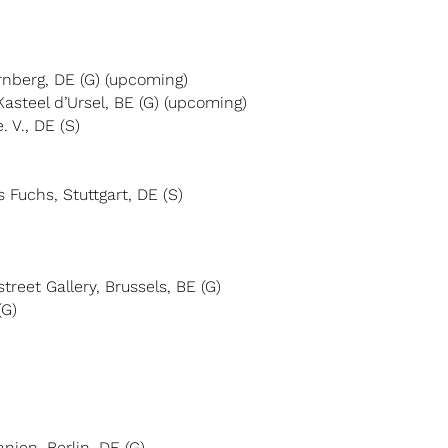
ürnberg, DE (G) (upcoming)
 Kasteel d’Ursel, BE (G) (upcoming)
 V., DE (S)
 Fuchs, Stuttgart, DE (S)
reet Gallery, Brussels, BE (G)
(G)
ien, Berlin, DE (G)