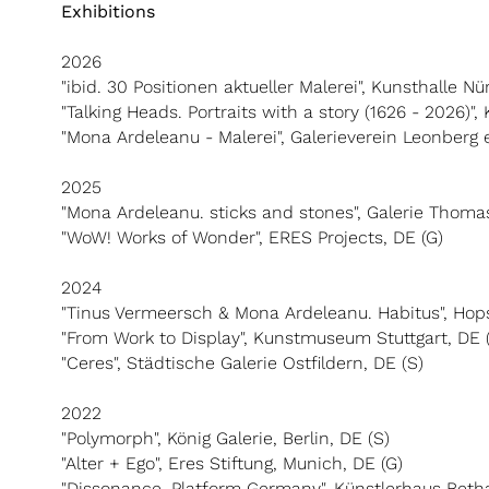
Exhibitions
2026
"ibid. 30 Positionen aktueller Malerei", Kunsthalle N
"Talking Heads. Portraits with a story (1626 - 2026)",
"Mona Ardeleanu - Malerei", Galerieverein Leonberg e.
2025
"Mona Ardeleanu. sticks and stones", Galerie Thomas
"WoW! Works of Wonder", ERES Projects, DE (G)
2024
"Tinus Vermeersch & Mona Ardeleanu. Habitus", Hopst
"From Work to Display", Kunstmuseum Stuttgart, DE 
"Ceres", Städtische Galerie Ostfildern, DE (S)
2022
"Polymorph", König Galerie, Berlin, DE (S)
"Alter + Ego", Eres Stiftung, Munich, DE (G)
"Dissonance. Platform Germany", Künstlerhaus Bethan