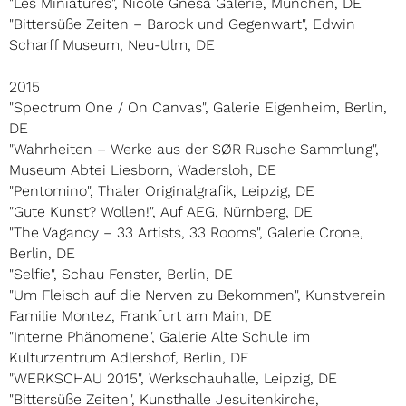
"Les Miniatures", Nicole Gnesa Galerie, München, DE
"Bittersüße Zeiten – Barock und Gegenwart", Edwin
Scharff Museum, Neu-Ulm, DE
2015
"Spectrum One / On Canvas", Galerie Eigenheim, Berlin,
DE
"Wahrheiten – Werke aus der SØR Rusche Sammlung",
Museum Abtei Liesborn, Wadersloh, DE
"Pentomino", Thaler Originalgrafik, Leipzig, DE
"Gute Kunst? Wollen!", Auf AEG, Nürnberg, DE
"The Vagancy – 33 Artists, 33 Rooms", Galerie Crone,
Berlin, DE
"Selfie", Schau Fenster, Berlin, DE
"Um Fleisch auf die Nerven zu Bekommen", Kunstverein
Familie Montez, Frankfurt am Main, DE
"Interne Phänomene", Galerie Alte Schule im
Kulturzentrum Adlershof, Berlin, DE
"WERKSCHAU 2015", Werkschauhalle, Leipzig, DE
"Bittersüße Zeiten", Kunsthalle Jesuitenkirche,