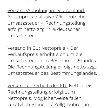
Rainer Fetting – Ost-West-Geisterei
2025, Acryl auf Leinwand
2024, Acryl auf Leinwand
110 x 160 cm
Versand/Abholung in Deutschland:
250 x 200 cm
Bruttopreis inklusive 7 % deutscher
EUR 72.000,- ( Nettopreis EUR 67.289,72 ) *
EUR 120.000,- ( Nettopreis EUR 112.149,53 ) * / reserviert
Umsatzsteuer – Rechnungstellung
→ anfragen
erfolgt netto zzgl. 7 % deutscher
Umsatzsteuer.
Versand in EU:
Nettopreis - Der
Verkaufspreis erhöht sich um die
Umsatzsteuer des Bestimmungslandes.
Die Rechnungstellung erfolgt netto zzgl.
Umsatzsteuer des Bestimmungslandes.
Versand außerhalb der EU:
Nettopreis -
Rechnungstellung erfolgt zum
Nettopreis. Möglicherweise fallen
zusätzlich Steuern / Zollgebühren in